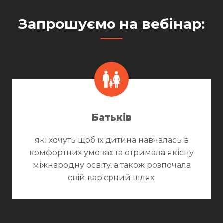
Запрошуємо на вебінар:
Батьків
які хочуть щоб їх дитина навчалась в
комфортних умовах та отримала якісну
міжнародну освіту, а також розпочала
свій кар'єрний шлях.