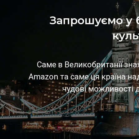
Запрошуємо у б
куль
Саме в Великобританії зна
Amazon та саме ця країна на
чудові можливості д