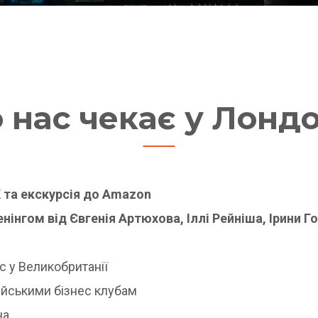
 нас чекає у Лондо
 та екскурсія до Amazon
нінгом від Євгенія Артюхова, Іллі Рейніша, Ірини Го
ес у Великобританії
лійськими бізнес клубам
на