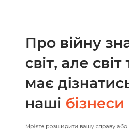
Про війну зн
світ, але світ
має дізнатис
наші
бізнеси
Мрієте розширити вашу справу або