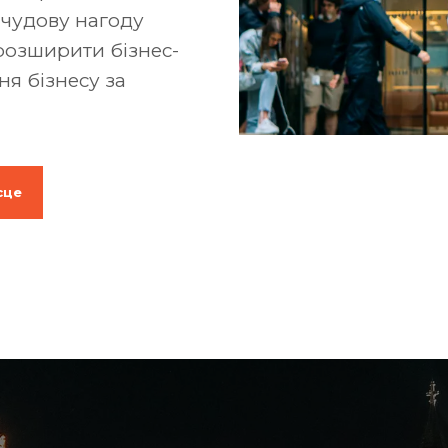
 чудову нагоду
розширити бізнес-
ня бізнесу за
сце