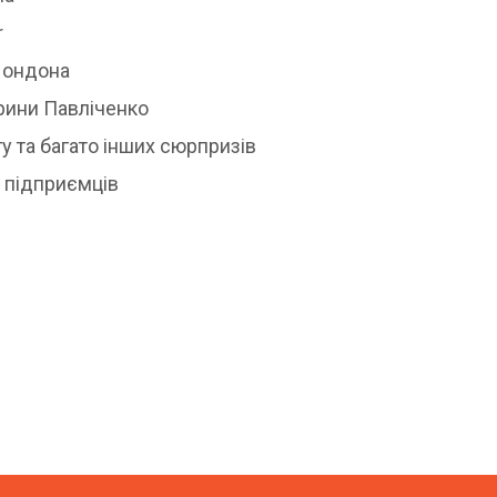
r
Лондона
арини Павліченко
у та багато інших сюрпризів
х підприємців