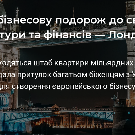
ізнесову подорож до с
тури та фінансів — Лон
ходяться штаб квартири мільярдних 
дала притулок багатьом біженцям з У
ля створення європейського бізнесу