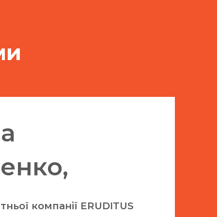
ми
а
ченко,
ітньої компанії ERUDITUS