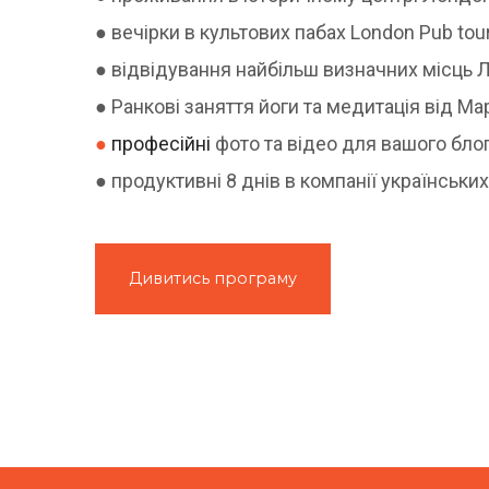
● вечірки в культових пабах London Pub tou
● відвідування найбільш визначних місць 
● Ранкові заняття йоги та медитація від М
●
професійні
фото та відео для вашого блог
● продуктивні 8 днів в компанії українськи
Дивитись програму