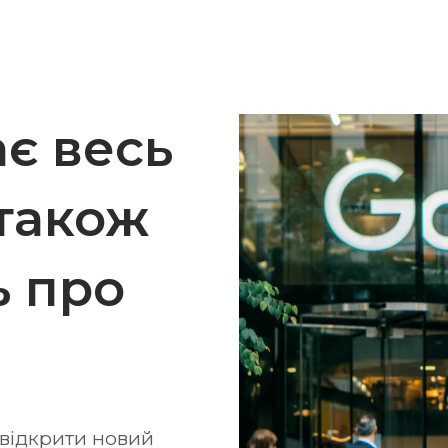
ає весь
 також
ь про
 відкрити новий