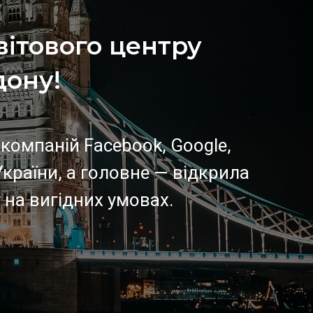
вітового центру
дону!
компаній Facebook, Google,
країни, а головне — відкрила
 на вигідних умовах.