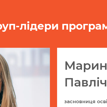
руп-лідери програ
Марин
Павлі
засновниця осв