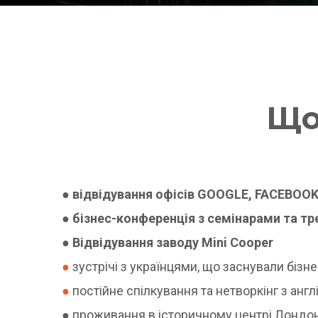
Що
● відвідування офісів GOOGLE, FACEBOOK
● бізнес-конференція з семінарами та тре
● Відвідування заводу Mini Cooper
●
зустрічі з українцями, що заснували бізн
●
постійне спілкування та нетворкінг з анг
● проживання в історичному центрі Лондо