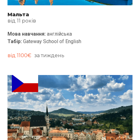
Мальта
від 11 років
Мова навчання:
англійська
Табір:
Gateway School of English
від
1100
€
за тиждень