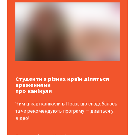
Студенти з різних країн діляться
враженнями
про канікули
Чим цікаві канікули в Празі, що сподобалось
та чи рекомендують програму — дивіться у
відео!