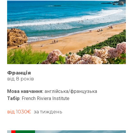
Франція
від 8 років
Мова навчання:
англійська/французька
Табір
: French Riviera Institute
від 1030€
за тиждень