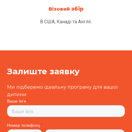
збір
Візовий
В США, Канаді та Англії.
Залиште заявку
Ми підберемо ідеальну програму для вашої
дитини