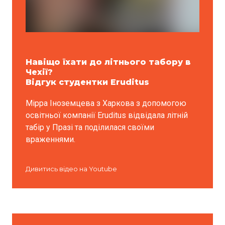
Навіщо їхати до літнього табору в
Чехії?
Відгук студентки Eruditus
Мірра Іноземцева з Харкова з допомогою
освітньої компанії Eruditus відвідала літній
табір у Празі та поділилася своїми
враженнями.
Дивитись відео на Youtube