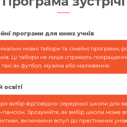
Програма зустрічі
мейні програми для юних учнів
нікальні мовні табори та сімейні програми, р
батьків. Ці табори не лише сприяють покращен
, такі як футбол, музика або малювання.
й освіті
о вибір відповідної середньої школи для ва
а-пансіон. Зрозумійте, як вибір школи може 
ективи, включаючи вступ до престижних уніве