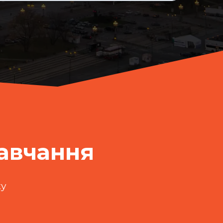
навчання
ку