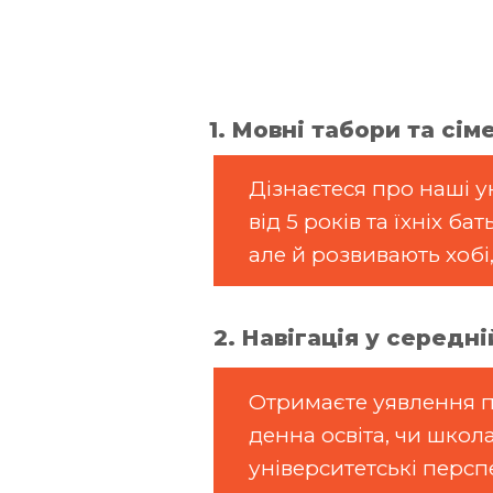
1. Мовні табори та сі
Дізнаєтеся про наші у
від 5 років та їхніх 
але й розвивають хобі
2. Навігація у середні
Отримаєте уявлення пр
денна освіта, чи школ
університетські персп