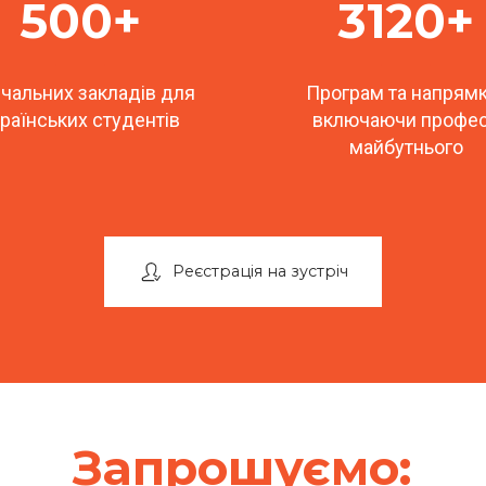
500+
3120+
чальних закладів для
Програм та напрямк
раїнських студентів
включаючи профес
майбутнього
Реєстрація на зустріч
Запрошуємо: