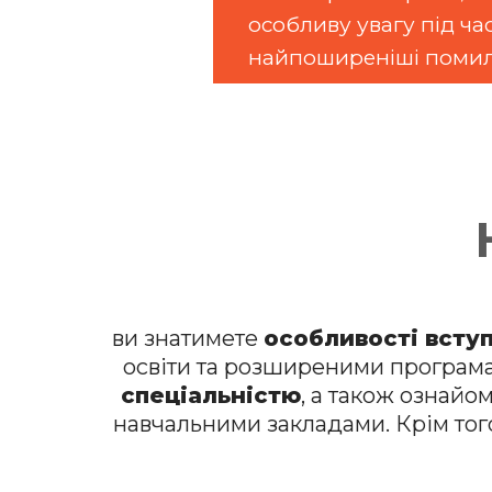
особливу увагу під час
найпоширеніші помилк
ви знатимете
особливості вступ
освіти та розширеними програма
спеціальністю
, а також ознайо
навчальними закладами. Крім тог