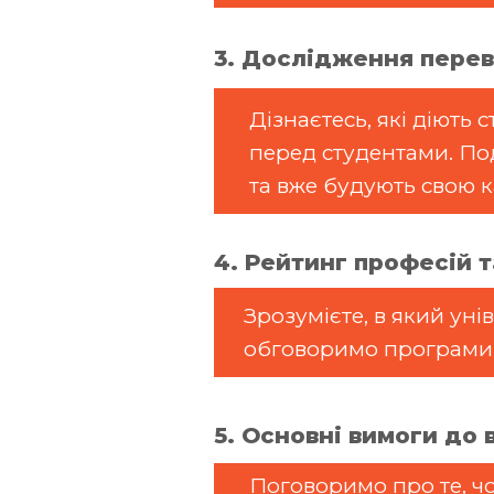
3. Дослідження перев
Дізнаєтесь, які діють
перед студентами. Под
та вже будують свою к
4. Рейтинг професій 
Зрозумієте, в який ун
обговоримо програми ло
5. Основні вимоги до 
Поговоримо про те, чо