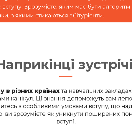
 вступу. Зрозумієте, яким має бути алгоритм 
и, з якими стикаються абітурієнти.
Наприкінці зустрічі
у в різних країнах
та навчальних закладах
ми канікул. Ці знання допоможуть вам лег
митесь з особливими умовами вступу, що на
о, ви зрозумієте як уникнути поширених пом
вступі.