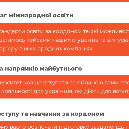
аг міжнародної освіти
 стандарти освіти за кордоном та які можливо
ілимось кейсами наших студентів та випускн
арʼєру в міжнародних компаніях.
та напрямків майбутнього
іверситет краще вступати за обраною вами спе
яльності для українців, які діють для вступу
вступу та навчання за кордоном
му варто розпочати підготовку заздалегідь і