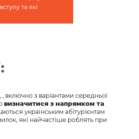
вступу та які
:
, , включно з варіантами середньої
ко
визначитися з напрямком та
даються українським абітурієнтам
илок, які найчастіше роблять при