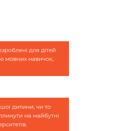
озроблені для дітей
ню мовних навичок,
шої дитини, чи то
вплинути на майбутні
рситетів.