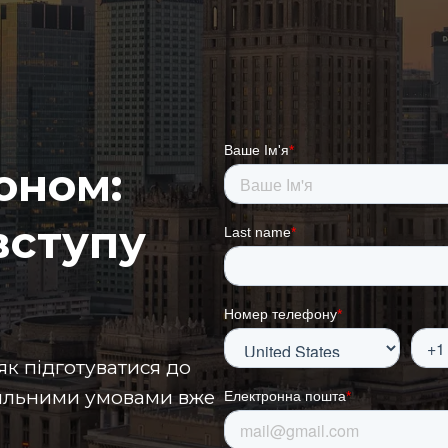
оном:
вступу
 як підготуватися до
ояльними умовами вже