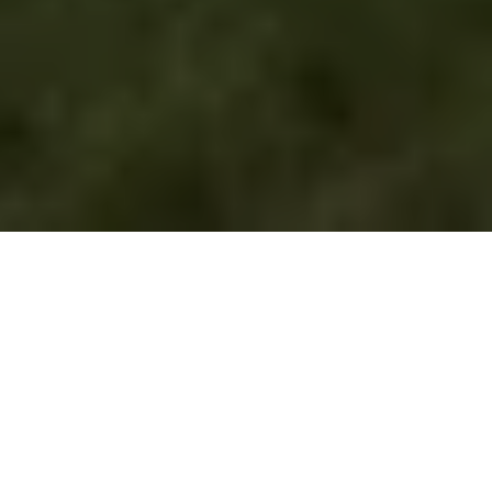
Приватні школи
EF
Academy