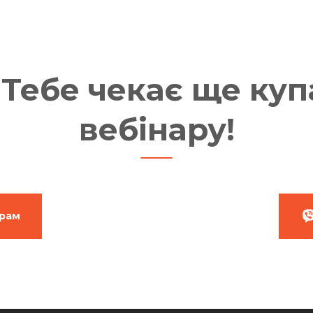
Тебе чекає ще куп
вебінару!
грам