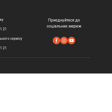
жу
Приєднуйтеся до
соціальних мереж
1 21
ського сервісу
1 21