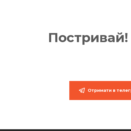
Постривай! 
Отримати в теле