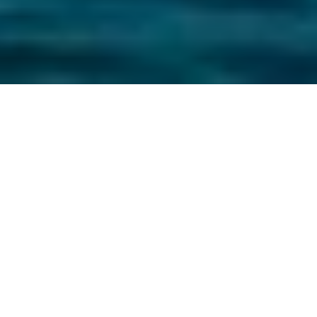
Освіта за кордоном:
які кроки треба зробити
для вступу цього року