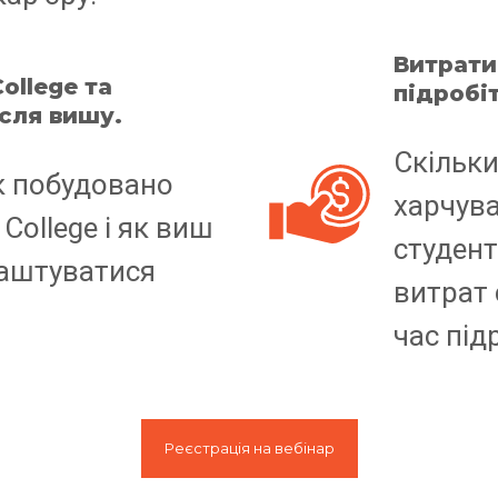
Витрати
ollege та
підробі
сля вишу.
Скільки
як побудовано
харчув
College і як виш
студент
аштуватися
витрат 
час під
Реєстрація на вебінар