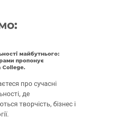
мо:
ьності майбутнього:
грами пропонує
 College.
аєтеся про сучасні
ьності, де
ться творчість, бізнес і
ії.