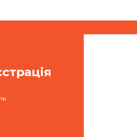
єстрація
ти.