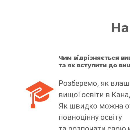
На
Чим відрізняється ви
та як вступити до ви
Розберемо, як влаш
вищої освіти в Канад
Як швидко можна 
повноцінну освіту
та розпочати свою к