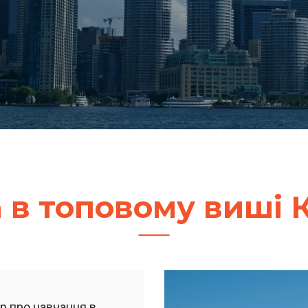
а в топовому виші 
р про навчання в