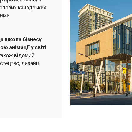
 топових канадських
ними
а школа бізнесу
 анімації у світі
 також відомий
стецтво, дизайн,