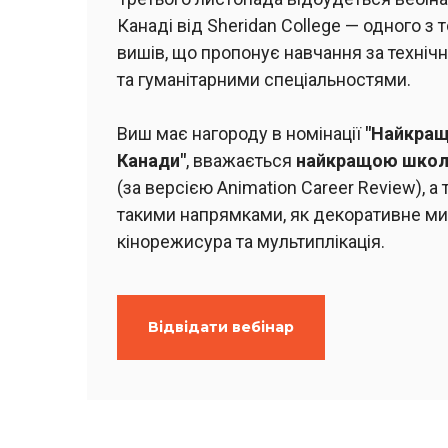
Канаді від Sheridan College — одного з
вишів, що пропонує навчання за техніч
та гуманітарними спеціальностями.
Виш має нагороду в номінації
"Найкращ
Канади"
, вважається
найкращою школою
(за версією Animation Career Review), а
такими напрямками, як декоративне ми
кінорежисура та мультиплікація.
Відвідати вебінар