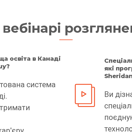
 вебінарі розгляне
ща освіта в Канаді
Спеціал
шу?
які про
Sheridan
тована система
Ви дізн
і.
спеціал
отримати
поєдную
технолог
ар'єру.