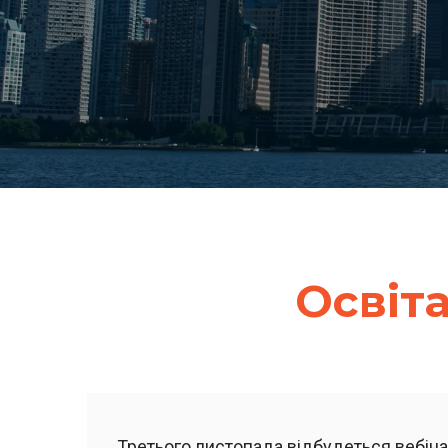
Освіт
Третього листопада відбудеться вебіна