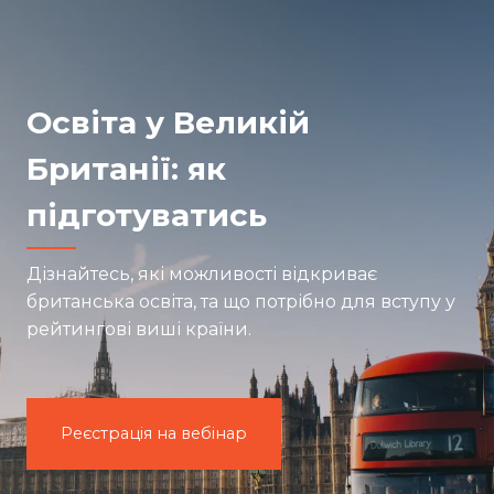
Освіта у Великій
Британії: як
підготуватись
Дізнайтесь, які можливості відкриває
британська освіта, та що потрібно для вступу у
рейтингові виші країни.
Реєстрація на вебінар