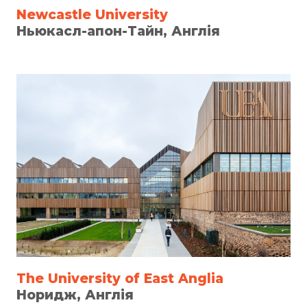
Newcastle University
Ньюкасл-апон-Тайн, Англія
The University of East Anglia
Норидж, Англія