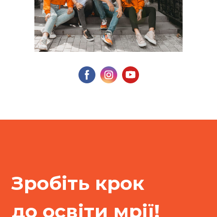
Зробіть крок
до освіти мрії!