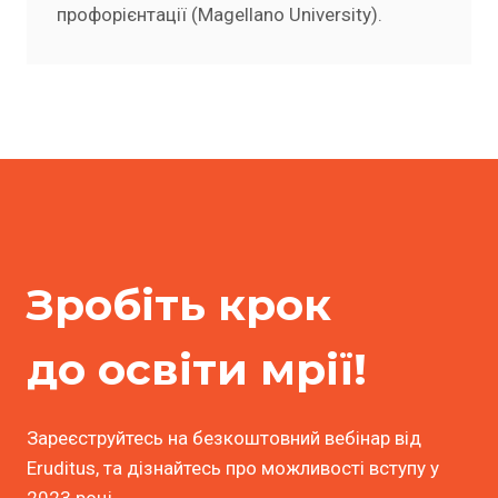
профорієнтації (Magellano University).
Зробіть крок
до освіти мрії!
Зареєструйтесь на безкоштовний вебінар від
Eruditus, та дізнайтесь про можливості вступу у