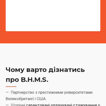
Чому варто дізнатись
про B.H.M.S.
— Партнерство з престижними університетами
Великобританії і США.
— Щорічні
гарантовані оплачувані стажування
в